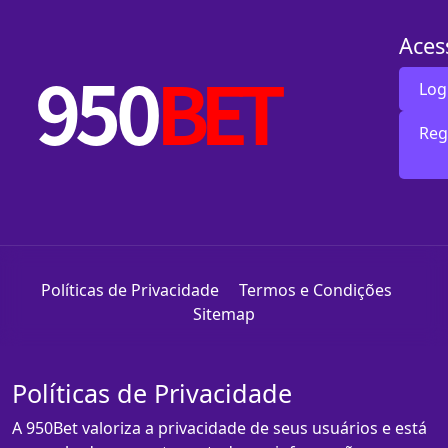
Aces
Log
Reg
Políticas de Privacidade
Termos e Condições
Sitemap
Políticas de Privacidade
A 950Bet valoriza a privacidade de seus usuários e está