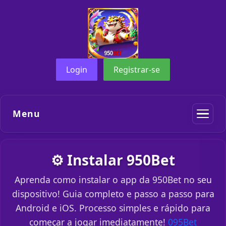
Login
Registrar-se
Menu
⚙️ Instalar 950Bet
Aprenda como instalar o app da 950Bet no seu
dispositivo! Guia completo e passo a passo para
Android e iOS. Processo simples e rápido para
começar a jogar imediatamente!
095Bet