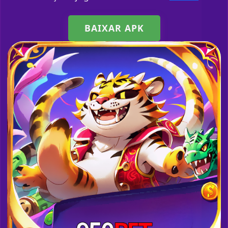
BAIXAR APK