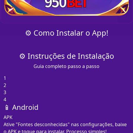
⚙️ Como Instalar o App!
⚙️ Instruções de Instalação
Guia completo passo a passo
1
2
3
4
📱 Android
APK
Ative "Fontes desconhecidas" nas configurações, baixe
o APK e toque para instalar. Processo simples!