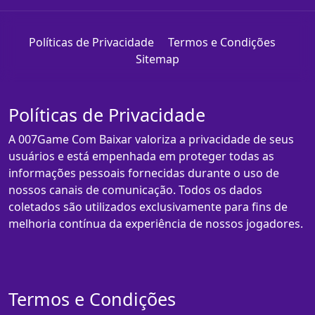
Políticas de Privacidade
Termos e Condições
Sitemap
Políticas de Privacidade
A 007Game Com Baixar valoriza a privacidade de seus
usuários e está empenhada em proteger todas as
informações pessoais fornecidas durante o uso de
nossos canais de comunicação. Todos os dados
coletados são utilizados exclusivamente para fins de
melhoria contínua da experiência de nossos jogadores.
Termos e Condições