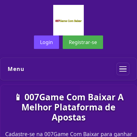
Login
Registrar-se
Menu
📱 007Game Com Baixar A
Melhor Plataforma de
Apostas
Cadastre-se na 007Game Com Baixar para ganhar