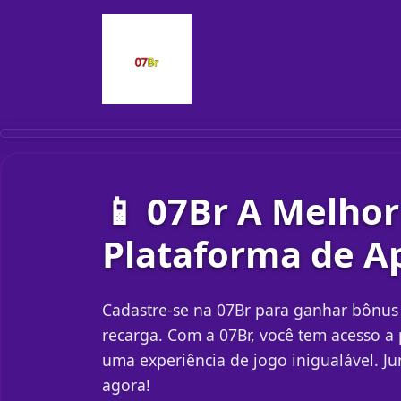
📱 07Br A Melhor
Plataforma de A
Cadastre-se na 07Br para ganhar bônus
recarga. Com a 07Br, você tem acesso a 
uma experiência de jogo inigualável. J
agora!