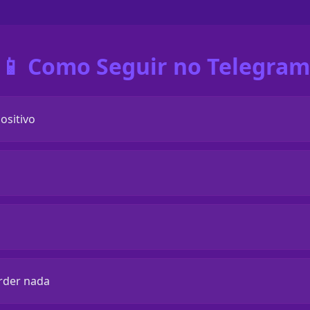
📱 Como Seguir no Telegram
ositivo
erder nada