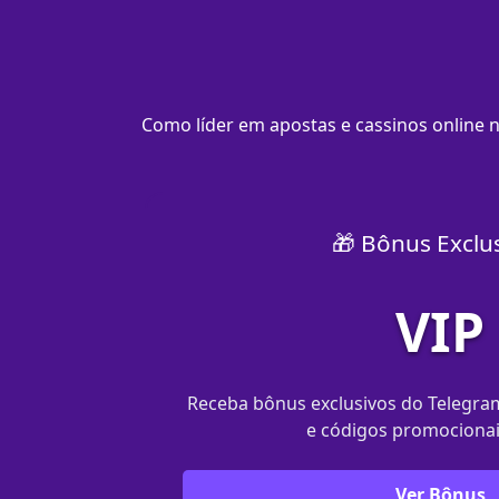
Como líder em apostas e cassinos online n
🎁 Bônus Exclu
VIP
Receba bônus exclusivos do Telegra
e códigos promocionai
Ver Bônus