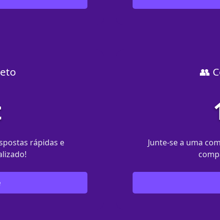
reto
👥 
t
espostas rápidas e
Junte-se a uma com
lizado!
compa
e