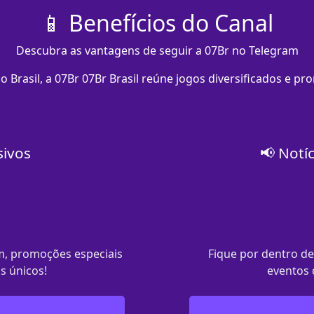
📱 Benefícios do Canal
Descubra as vantagens de seguir a 07Br no Telegram
o Brasil, a 07Br 07Br Brasil reúne jogos diversificados e p
sivos
📢 Notí
m, promoções especiais
Fique por dentro d
s únicos!
eventos 