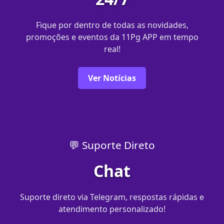
Fique por dentro de todas as novidades,
promoções e eventos da 11Pg APP em tempo
real!
Ver Notícias
💬 Suporte Direto
Chat
Suporte direto via Telegram, respostas rápidas e
atendimento personalizado!