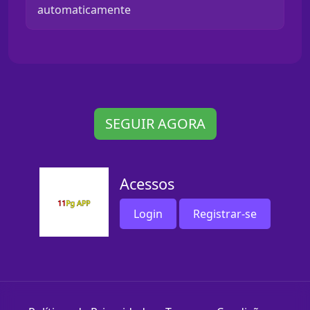
automaticamente
SEGUIR AGORA
Acessos
Login
Registrar-se