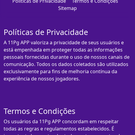
Políticas de Privacidade
Termos e Condições
Sitemap
Políticas de Privacidade
A 11Pg APP valoriza a privacidade de seus usuários e
está empenhada em proteger todas as informações
pessoais fornecidas durante o uso de nossos canais de
comunicação. Todos os dados coletados são utilizados
exclusivamente para fins de melhoria contínua da
experiência de nossos jogadores.
Termos e Condições
Os usuários da 11Pg APP concordam em respeitar
todas as regras e regulamentos estabelecidos. É