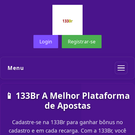
Login
Registrar-se
Menu
📱 133Br A Melhor Plataforma
de Apostas
Cadastre-se na 133Br para ganhar bônus no
cadastro e em cada recarga. Com a 133Br, você