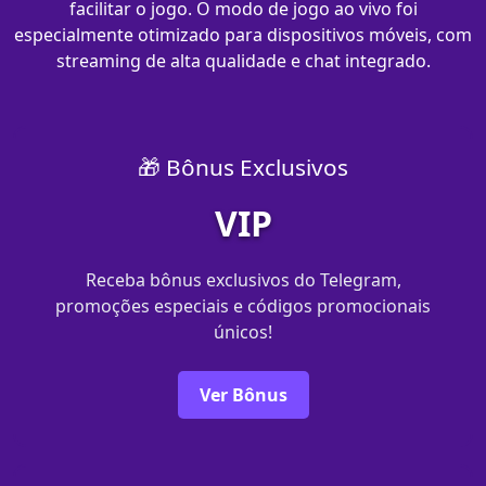
facilitar o jogo. O modo de jogo ao vivo foi
especialmente otimizado para dispositivos móveis, com
streaming de alta qualidade e chat integrado.
🎁 Bônus Exclusivos
VIP
Receba bônus exclusivos do Telegram,
promoções especiais e códigos promocionais
únicos!
Ver Bônus