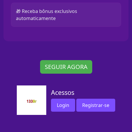
🎁 Receba bônus exclusivos
automaticamente
SEGUIR AGORA
Acessos
Login
Registrar-se