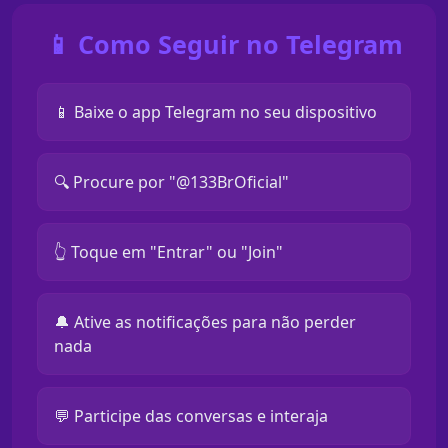
📱 Como Seguir no Telegram
📱 Baixe o app Telegram no seu dispositivo
🔍 Procure por "@133BrOficial"
👆 Toque em "Entrar" ou "Join"
🔔 Ative as notificações para não perder
nada
💬 Participe das conversas e interaja