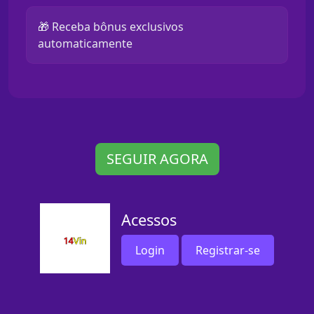
🎁 Receba bônus exclusivos
automaticamente
SEGUIR AGORA
Acessos
Login
Registrar-se