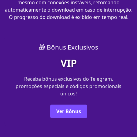
mesmo com conexões instáveis, retomando
automaticamente o download em caso de interrupção.
O progresso do download é exibido em tempo real.
🎁 Bônus Exclusivos
VIP
Receba bônus exclusivos do Telegram,
promoções especiais e códigos promocionais
únicos!
Ver Bônus