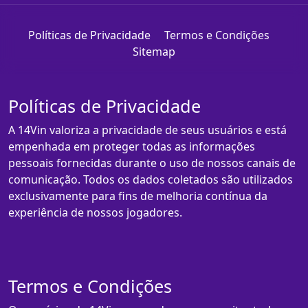
Políticas de Privacidade
Termos e Condições
Sitemap
Políticas de Privacidade
A 14Vin valoriza a privacidade de seus usuários e está
empenhada em proteger todas as informações
pessoais fornecidas durante o uso de nossos canais de
comunicação. Todos os dados coletados são utilizados
exclusivamente para fins de melhoria contínua da
experiência de nossos jogadores.
Termos e Condições