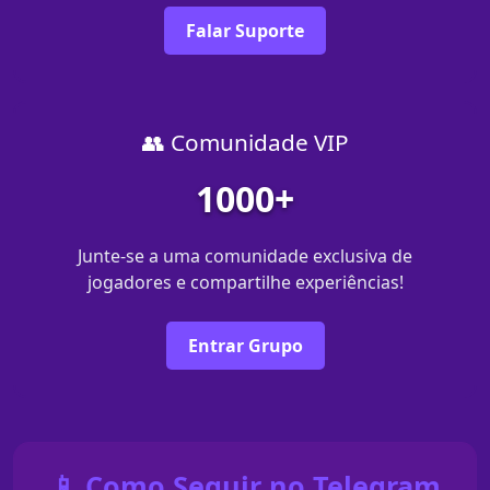
Falar Suporte
👥 Comunidade VIP
1000+
Junte-se a uma comunidade exclusiva de
jogadores e compartilhe experiências!
Entrar Grupo
📱 Como Seguir no Telegram