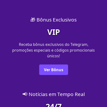
🎁 Bônus Exclusivos
VIP
Receba bônus exclusivos do Telegram,
promoções especiais e códigos promocionais
únicos!
Ver Bônus
📢 Notícias em Tempo Real
24/7