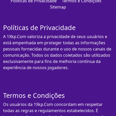
Políticas de Privacidade
Termos e Condições
Sitemap
Políticas de Privacidade
A 1Xkp.Com valoriza a privacidade de seus usuários e
está empenhada em proteger todas as informações
pessoais fornecidas durante o uso de nossos canais de
comunicação. Todos os dados coletados são utilizados
exclusivamente para fins de melhoria contínua da
experiência de nossos jogadores.
Termos e Condições
Os usuários da 1Xkp.Com concordam em respeitar
todas as regras e regulamentos estabelecidos. É