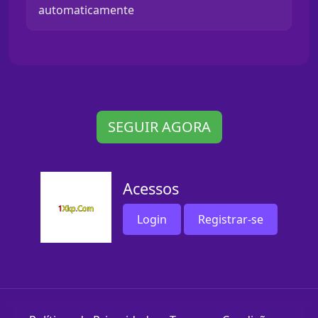
automaticamente
SEGUIR AGORA
Acessos
Login
Registrar-se