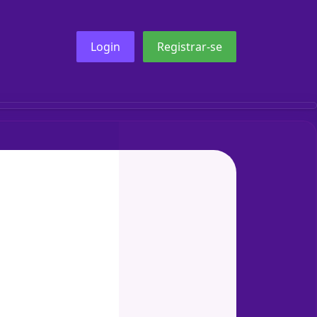
Login
Registrar-se