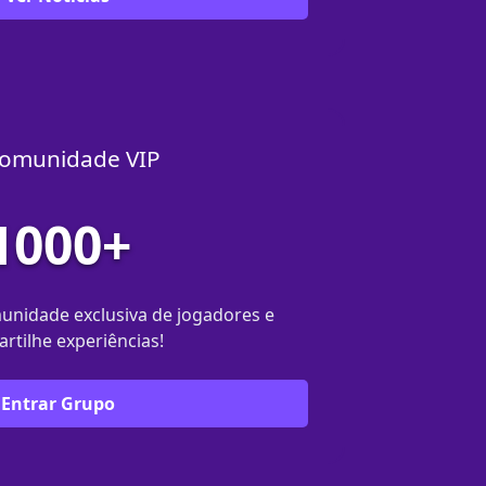
Comunidade VIP
1000+
unidade exclusiva de jogadores e
rtilhe experiências!
Entrar Grupo