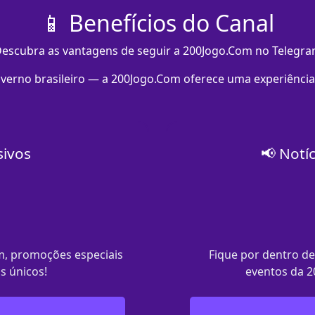
📱 Benefícios do Canal
escubra as vantagens de seguir a 200Jogo.Com no Telegr
overno brasileiro — a 200Jogo.Com oferece uma experiência 
sivos
📢 Notí
m, promoções especiais
Fique por dentro d
s únicos!
eventos da 2