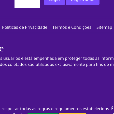
Políticas de Privacidade
Termos e Condições
Sitemap
de
eus usuários e está empenhada em proteger todas as inform
os coletados são utilizados exclusivamente para fins de m
espeitar todas as regras e regulamentos estabelecidos. É