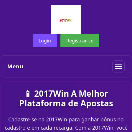
Login
Registrar-se
Menu
📱 2017Win A Melhor
Plataforma de Apostas
Cadastre-se na 2017Win para ganhar bônus no
cadastro e em cada recarga. Com a 2017Win, você