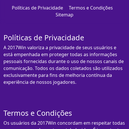
Políticas de Privacidade
Termos e Condições
Sitemap
Políticas de Privacidade
A 2017Win valoriza a privacidade de seus usuários e
está empenhada em proteger todas as informações
pessoais fornecidas durante o uso de nossos canais de
comunicação. Todos os dados coletados são utilizados
exclusivamente para fins de melhoria contínua da
experiência de nossos jogadores.
Termos e Condições
Os usuários da 2017Win concordam em respeitar todas