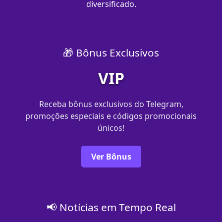
diversificado.
🎁 Bônus Exclusivos
VIP
Receba bônus exclusivos do Telegram,
promoções especiais e códigos promocionais
únicos!
Ver Bônus
📢 Notícias em Tempo Real