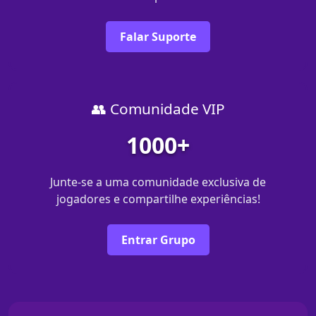
Falar Suporte
👥 Comunidade VIP
1000+
Junte-se a uma comunidade exclusiva de
jogadores e compartilhe experiências!
Entrar Grupo