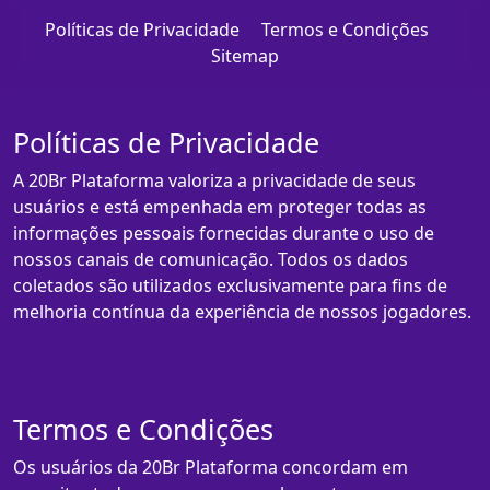
Políticas de Privacidade
Termos e Condições
Sitemap
Políticas de Privacidade
A 20Br Plataforma valoriza a privacidade de seus
usuários e está empenhada em proteger todas as
informações pessoais fornecidas durante o uso de
nossos canais de comunicação. Todos os dados
coletados são utilizados exclusivamente para fins de
melhoria contínua da experiência de nossos jogadores.
Termos e Condições
Os usuários da 20Br Plataforma concordam em