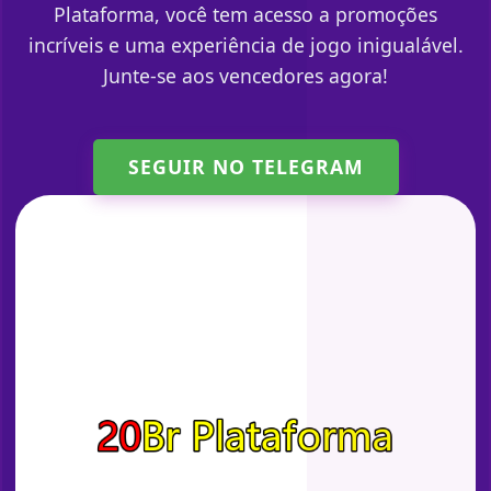
Plataforma, você tem acesso a promoções
incríveis e uma experiência de jogo inigualável.
Junte-se aos vencedores agora!
SEGUIR NO TELEGRAM