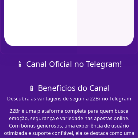
📱 Canal Oficial no Telegram!
📱 Benefícios do Canal
Descubra as vantagens de seguir a 22Br no Telegram
22Br é uma plataforma completa para quem busca
emoção, segurança e variedade nas apostas online.
Com bônus generosos, uma experiência de usuário
otimizada e suporte confiável, ela se destaca como uma