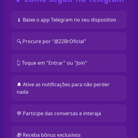
📱 Baixe o app Telegram no seu dispositivo
🔍 Procure por "@22BrOficial"
👆 Toque em "Entrar" ou "Join"
🔔 Ative as notificações para não perder
nada
💬 Participe das conversas e interaja
🎁 Receba bônus exclusivos