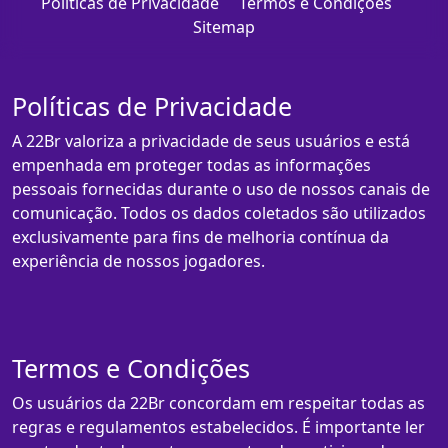
Políticas de Privacidade
Termos e Condições
Sitemap
Políticas de Privacidade
A 22Br valoriza a privacidade de seus usuários e está
empenhada em proteger todas as informações
pessoais fornecidas durante o uso de nossos canais de
comunicação. Todos os dados coletados são utilizados
exclusivamente para fins de melhoria contínua da
experiência de nossos jogadores.
Termos e Condições
Os usuários da 22Br concordam em respeitar todas as
regras e regulamentos estabelecidos. É importante ler