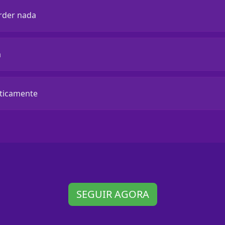
erder nada
a
aticamente
SEGUIR AGORA