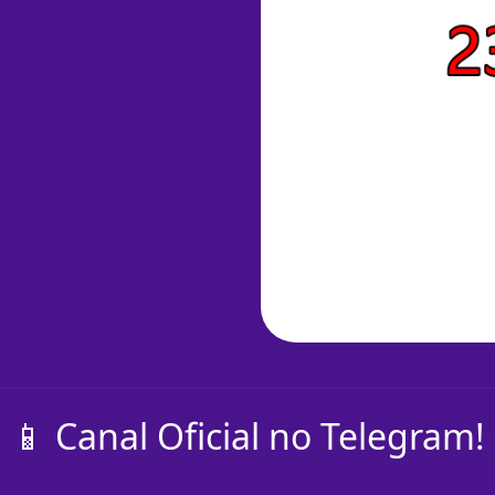
📱 Canal Oficial no Telegram!