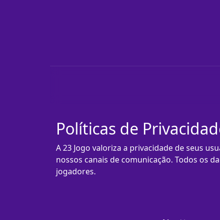
Políticas de Privacida
A 23 Jogo valoriza a privacidade de seus u
nossos canais de comunicação. Todos os dad
jogadores.