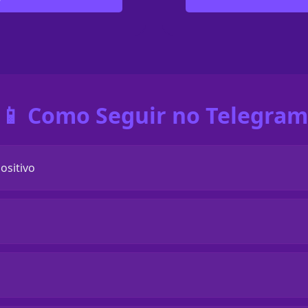
📱 Como Seguir no Telegram
ositivo