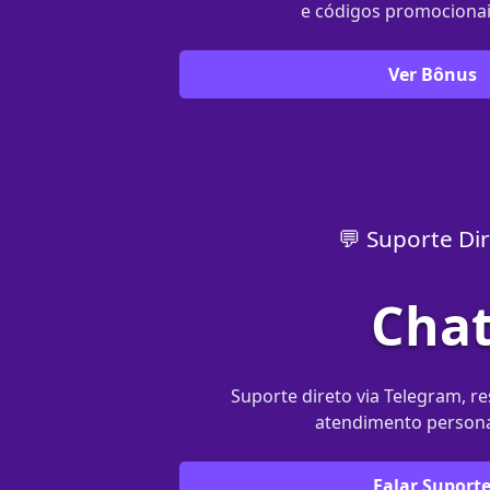
e códigos promocionai
Ver Bônus
💬 Suporte Di
Cha
Suporte direto via Telegram, r
atendimento persona
Falar Suport