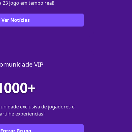
a 23 Jogo em tempo real!
Ver Notícias
Comunidade VIP
1000+
unidade exclusiva de jogadores e
rtilhe experiências!
Entrar Grupo