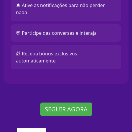
🔔 Ative as notificações para não perder
nada
💬 Participe das conversas e interaja
🎁 Receba bônus exclusivos
automaticamente
SEGUIR AGORA