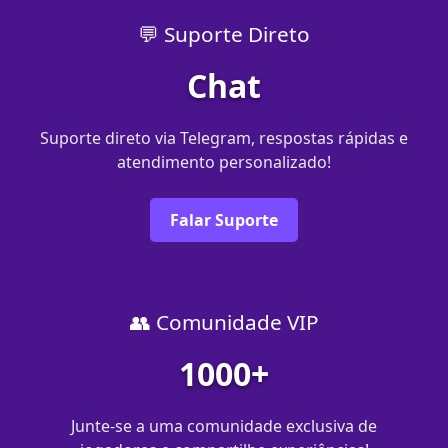
💬 Suporte Direto
Chat
Suporte direto via Telegram, respostas rápidas e
atendimento personalizado!
Falar Suporte
👥 Comunidade VIP
1000+
Junte-se a uma comunidade exclusiva de