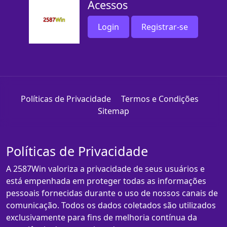
Acessos
Login
Registrar-se
Políticas de Privacidade
Termos e Condições
Sitemap
Políticas de Privacidade
A 2587Win valoriza a privacidade de seus usuários e
está empenhada em proteger todas as informações
pessoais fornecidas durante o uso de nossos canais de
comunicação. Todos os dados coletados são utilizados
exclusivamente para fins de melhoria contínua da