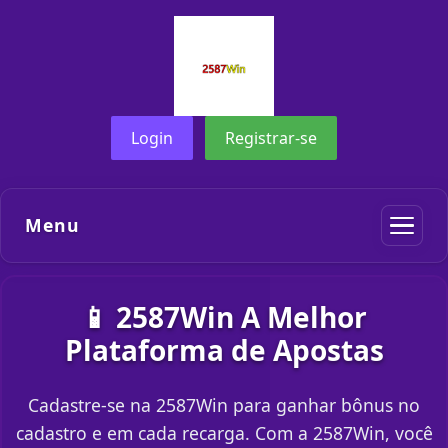
Login
Registrar-se
Menu
📱 2587Win A Melhor
Plataforma de Apostas
Cadastre-se na 2587Win para ganhar bônus no
cadastro e em cada recarga. Com a 2587Win, você