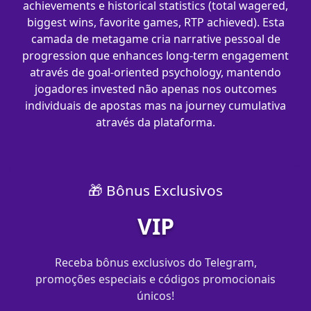
achievements e historical statistics (total wagered,
biggest wins, favorite games, RTP achieved). Esta
camada de metagame cria narrative pessoal de
progression que enhances long-term engagement
através de goal-oriented psychology, mantendo
jogadores invested não apenas nos outcomes
individuais de apostas mas na journey cumulativa
através da plataforma.
🎁 Bônus Exclusivos
VIP
Receba bônus exclusivos do Telegram,
promoções especiais e códigos promocionais
únicos!