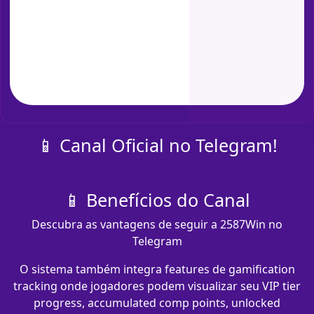
📱 Canal Oficial no Telegram!
📱 Benefícios do Canal
Descubra as vantagens de seguir a 2587Win no
Telegram
O sistema também integra features de gamification
tracking onde jogadores podem visualizar seu VIP tier
progress, accumulated comp points, unlocked