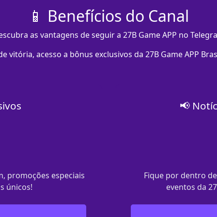
📱 Benefícios do Canal
escubra as vantagens de seguir a 27B Game APP no Telegr
de vitória, acesso a bônus exclusivos da 27B Game APP Bras
sivos
📢 Notí
m, promoções especiais
Fique por dentro d
s únicos!
eventos da 2