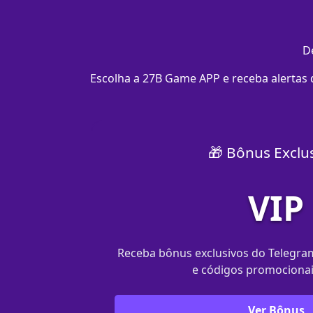
D
Escolha a 27B Game APP e receba alertas 
🎁 Bônus Exclu
VIP
Receba bônus exclusivos do Telegra
e códigos promocionai
Ver Bônus