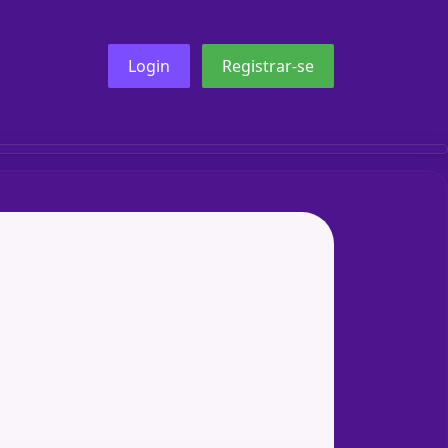
Login
Registrar-se