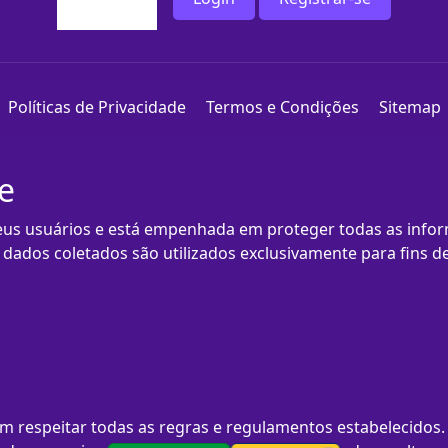
Políticas de Privacidade
Termos e Condições
Sitemap
de
seus usuários e está empenhada em proteger todas as info
dados coletados são utilizados exclusivamente para fins d
respeitar todas as regras e regulamentos estabelecidos. 