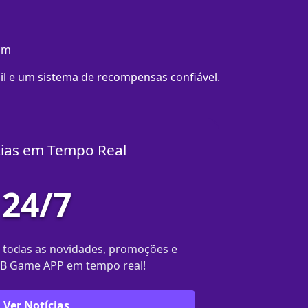
am
il e um sistema de recompensas confiável.
cias em Tempo Real
24/7
e todas as novidades, promoções e
7B Game APP em tempo real!
Ver Notícias