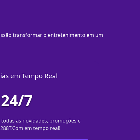
missão transformar o entretenimento em um
cias em Tempo Real
24/7
e todas as novidades, promoções e
 288T.Com em tempo real!