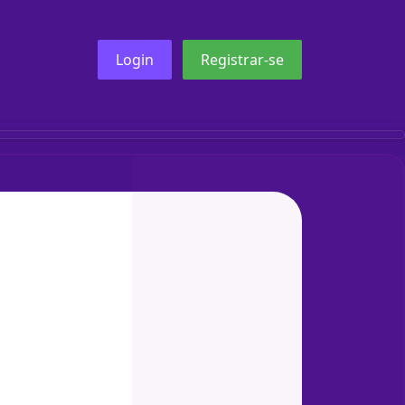
Login
Registrar-se