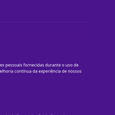
es pessoais fornecidas durante o uso de
elhoria contínua da experiência de nossos