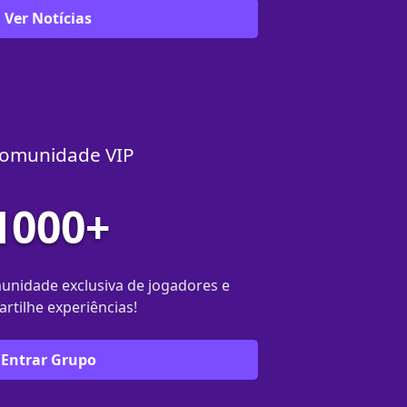
Ver Notícias
Comunidade VIP
1000+
unidade exclusiva de jogadores e
rtilhe experiências!
Entrar Grupo