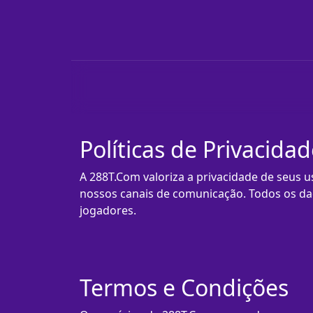
Políticas de Privacida
A 288T.Com valoriza a privacidade de seus 
nossos canais de comunicação. Todos os dad
jogadores.
Termos e Condições