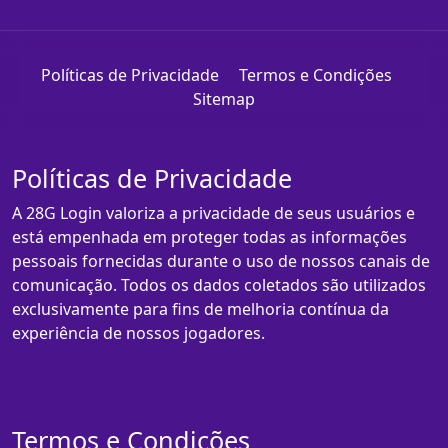
Políticas de Privacidade
Termos e Condições
Sitemap
Políticas de Privacidade
A 28G Login valoriza a privacidade de seus usuários e
está empenhada em proteger todas as informações
pessoais fornecidas durante o uso de nossos canais de
comunicação. Todos os dados coletados são utilizados
exclusivamente para fins de melhoria contínua da
experiência de nossos jogadores.
Termos e Condições