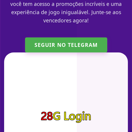
você tem acesso a promoções incríveis e uma
experiência de jogo inigualável. Junte-se aos
vencedores agora!
SEGUIR NO TELEGRAM