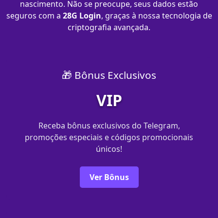
nascimento. Não se preocupe, seus dados estão
seguros com a
28G Login
, graças à nossa tecnologia de
criptografia avançada.
🎁 Bônus Exclusivos
VIP
Receba bônus exclusivos do Telegram,
promoções especiais e códigos promocionais
únicos!
Ver Bônus