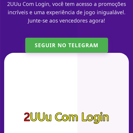
2UUu Com Login, você tem acesso a promoções
incríveis e uma experiência de jogo inigualável.
Junte-se aos vencedores agora!
SEGUIR NO TELEGRAM