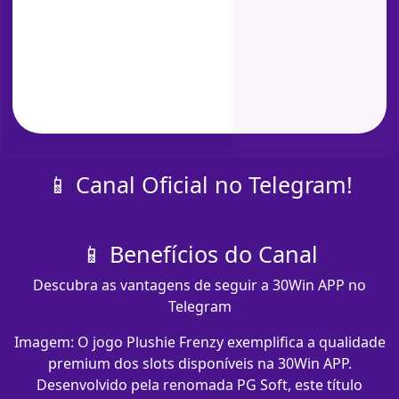
📱 Canal Oficial no Telegram!
📱 Benefícios do Canal
Descubra as vantagens de seguir a 30Win APP no
Telegram
Imagem: O jogo Plushie Frenzy exemplifica a qualidade
premium dos slots disponíveis na 30Win APP.
Desenvolvido pela renomada PG Soft, este título