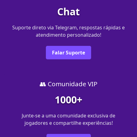
Chat
Suporte direto via Telegram, respostas rápidas e
atendimento personalizado!
Falar Suporte
👥 Comunidade VIP
1000+
Junte-se a uma comunidade exclusiva de
jogadores e compartilhe experiências!