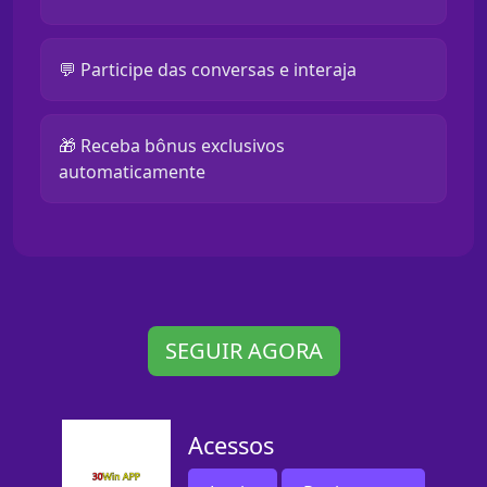
💬 Participe das conversas e interaja
🎁 Receba bônus exclusivos
automaticamente
SEGUIR AGORA
Acessos