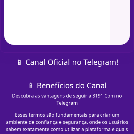
📱 Canal Oficial no Telegram!
📱 Benefícios do Canal
Descubra as vantagens de seguir a 3191 Com no
Telegram
Esses termos são fundamentais para criar um
ambiente de confiança e segurança, onde os usuários
sabem exatamente como utilizar a plataforma e quais