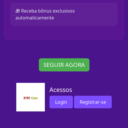
🎁 Receba bônus exclusivos
automaticamente
SEGUIR AGORA
Acessos
Login
Registrar-se