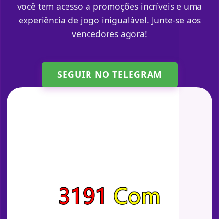
você tem acesso a promoções incríveis e uma
experiência de jogo inigualável. Junte-se aos
vencedores agora!
SEGUIR NO TELEGRAM