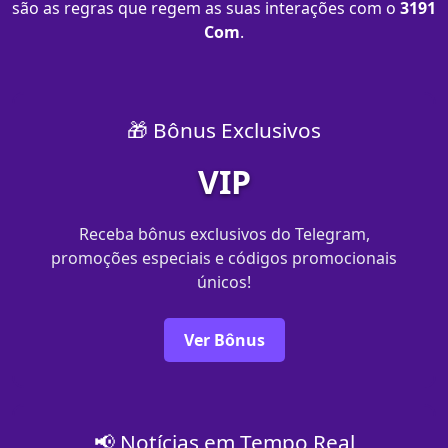
são as regras que regem as suas interações com o
3191
Com
.
🎁 Bônus Exclusivos
VIP
Receba bônus exclusivos do Telegram,
promoções especiais e códigos promocionais
únicos!
Ver Bônus
📢 Notícias em Tempo Real