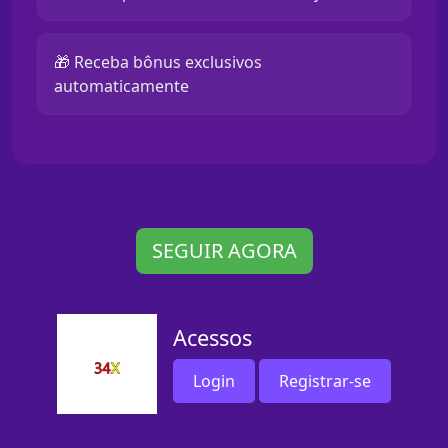
🎁 Receba bônus exclusivos
automaticamente
SEGUIR AGORA
Acessos
Login
Registrar-se