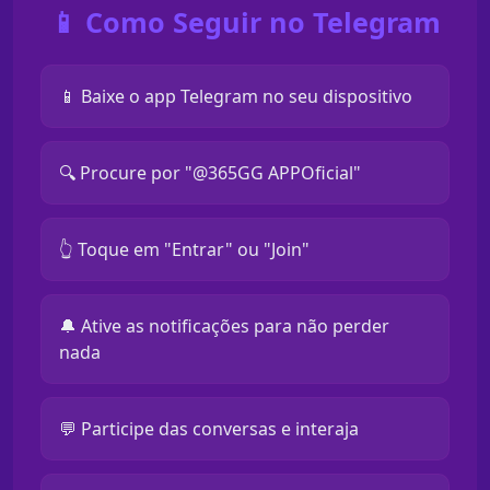
📱 Como Seguir no Telegram
📱 Baixe o app Telegram no seu dispositivo
🔍 Procure por "@365GG APPOficial"
👆 Toque em "Entrar" ou "Join"
🔔 Ative as notificações para não perder
nada
💬 Participe das conversas e interaja