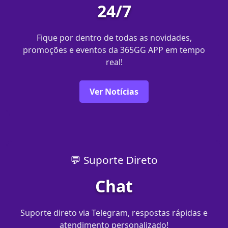
24/7
Fique por dentro de todas as novidades,
promoções e eventos da 365GG APP em tempo
real!
Ver Notícias
💬 Suporte Direto
Chat
Suporte direto via Telegram, respostas rápidas e
atendimento personalizado!