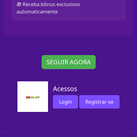
🎁 Receba bônus exclusivos
automaticamente
SEGUIR AGORA
Acessos
Login
Registrar-se