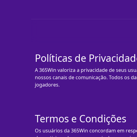
Políticas de Privacida
A 365Win valoriza a privacidade de seus us
nossos canais de comunicação. Todos os dad
jogadores.
Termos e Condições
Os usuários da 365Win concordam em respeit