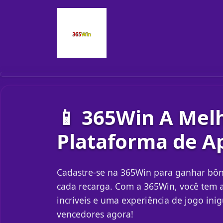
📱 365Win A Mel
Plataforma de A
Cadastre-se na 365Win para ganhar bôn
cada recarga. Com a 365Win, você tem 
incríveis e uma experiência de jogo inig
vencedores agora!