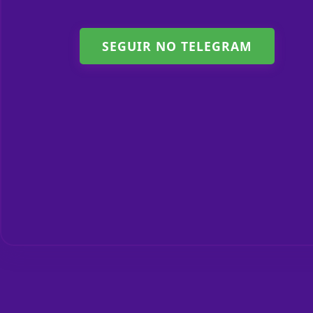
SEGUIR NO TELEGRAM