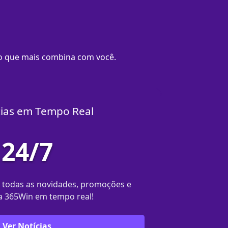
go que mais combina com você.
cias em Tempo Real
24/7
e todas as novidades, promoções e
a 365Win em tempo real!
Ver Notícias