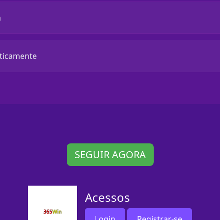
a
aticamente
SEGUIR AGORA
Acessos
Login
Registrar-se