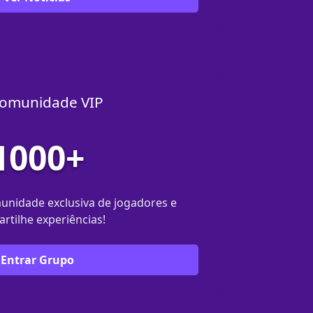
Comunidade VIP
1000+
unidade exclusiva de jogadores e
rtilhe experiências!
Entrar Grupo