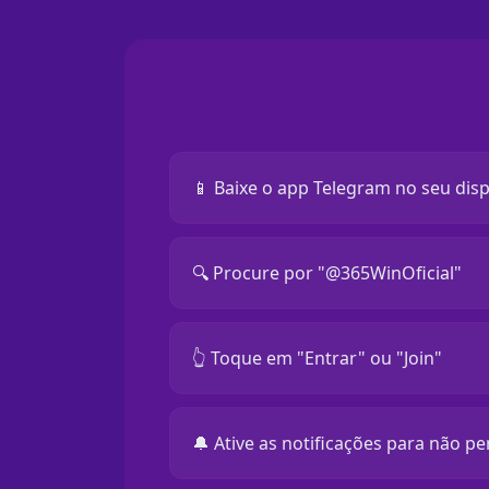
📱 Baixe o app Telegram no seu disp
🔍 Procure por "@365WinOficial"
👆 Toque em "Entrar" ou "Join"
🔔 Ative as notificações para não p