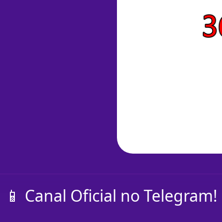
📱 Canal Oficial no Telegram!