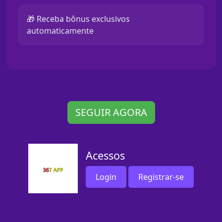
🎁 Receba bônus exclusivos
automaticamente
SEGUIR AGORA
Acessos
Login
Registrar-se