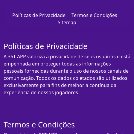
Políticas de Privacidade
Termos e Condições
Sitemap
Políticas de Privacidade
A 36T APP valoriza a privacidade de seus usuários e está
empenhada em proteger todas as informações
pessoais fornecidas durante o uso de nossos canais de
comunicação. Todos os dados coletados são utilizados
exclusivamente para fins de melhoria contínua da
experiência de nossos jogadores.
Termos e Condições