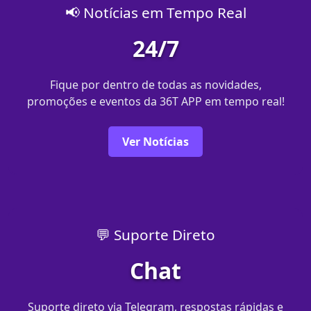
📢 Notícias em Tempo Real
24/7
Fique por dentro de todas as novidades,
promoções e eventos da 36T APP em tempo real!
Ver Notícias
💬 Suporte Direto
Chat
Suporte direto via Telegram, respostas rápidas e