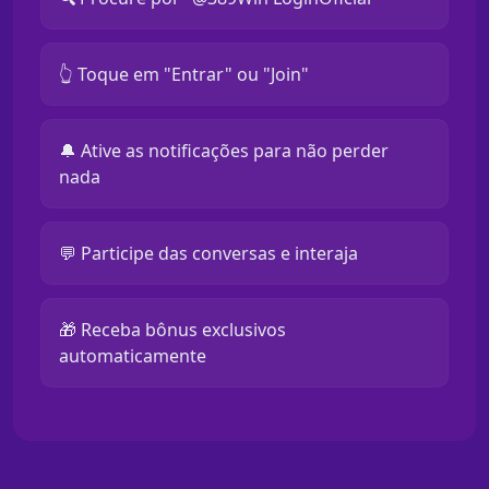
👆 Toque em "Entrar" ou "Join"
🔔 Ative as notificações para não perder
nada
💬 Participe das conversas e interaja
🎁 Receba bônus exclusivos
automaticamente