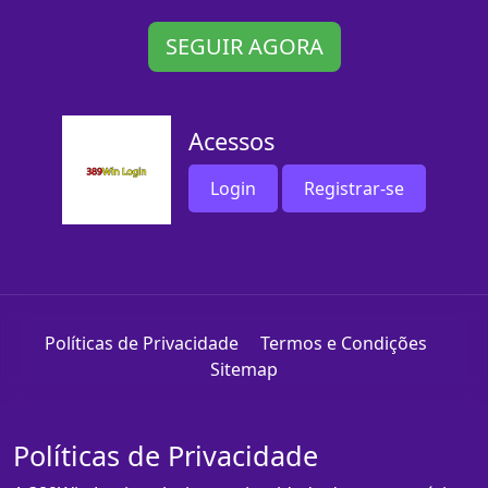
SEGUIR AGORA
Acessos
Login
Registrar-se
Políticas de Privacidade
Termos e Condições
Sitemap
Políticas de Privacidade