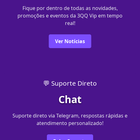
Fique por dentro de todas as novidades,
promoções e eventos da 3QQ Vip em tempo
real!
Ver Notícias
💬 Suporte Direto
Chat
Suporte direto via Telegram, respostas rápidas e
atendimento personalizado!