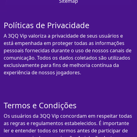
Sitemap
Políticas de Privacidade
A 3QQ Vip valoriza a privacidade de seus usuários e
está empenhada em proteger todas as informações
pessoais fornecidas durante o uso de nossos canais de
comunicação. Todos os dados coletados são utilizados
exclusivamente para fins de melhoria contínua da
experiência de nossos jogadores.
Termos e Condições
Os usuários da 3QQ Vip concordam em respeitar todas
as regras e regulamentos estabelecidos. É importante
ler e entender todos os termos antes de participar de