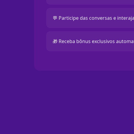
💬 Participe das conversas e interaj
🎁 Receba bônus exclusivos autom