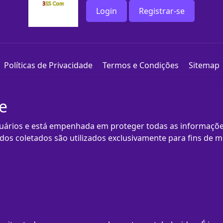
Login
Registrar-se
Políticas de Privacidade
Termos e Condições
Sitemap
de
suários e está empenhada em proteger todas as informaçõe
os coletados são utilizados exclusivamente para fins de m