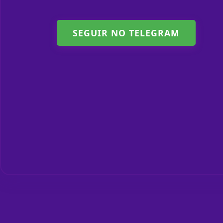
SEGUIR NO TELEGRAM