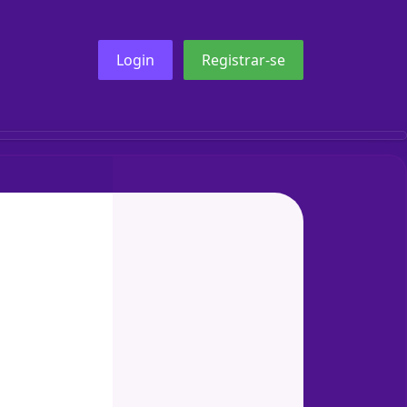
Login
Registrar-se