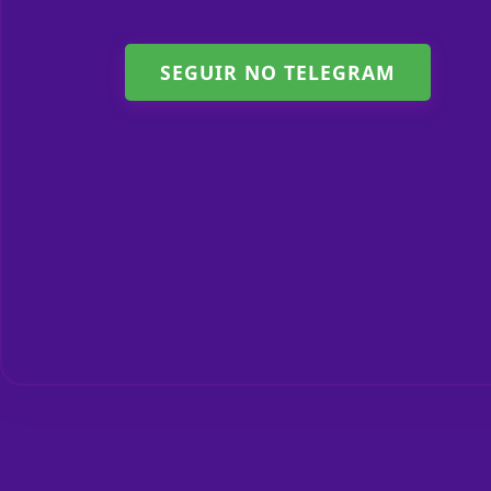
SEGUIR NO TELEGRAM