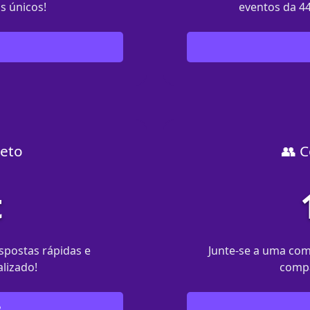
s únicos!
eventos da 4
reto
👥 
t
espostas rápidas e
Junte-se a uma com
lizado!
compa
e