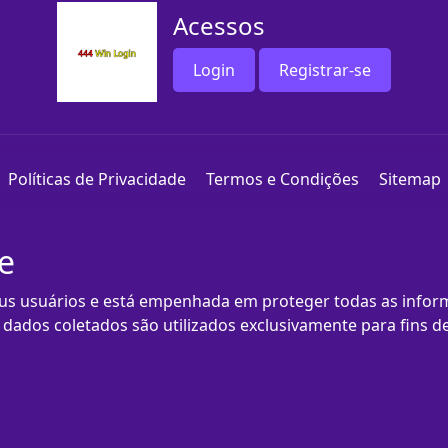
Acessos
Login
Registrar-se
Políticas de Privacidade
Termos e Condições
Sitemap
de
seus usuários e está empenhada em proteger todas as info
dados coletados são utilizados exclusivamente para fins d