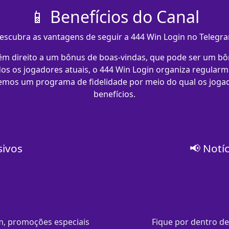
📱 Benefícios do Canal
escubra as vantagens de seguir a 444 Win Login no Telegr
têm direito a um bônus de boas-vindas, que pode ser um bô
dos os jogadores atuais, o 444 Win Login organiza regul
temos um programa de fidelidade por meio do qual os joga
benefícios.
sivos
📢 Notí
m, promoções especiais
Fique por dentro d