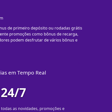
am
nus de primeiro depósito ou rodadas grátis
armente promoções como bônus de recarga,
dores podem desfrutar de vários bônus e
cias em Tempo Real
24/7
e todas as novidades, promoções e