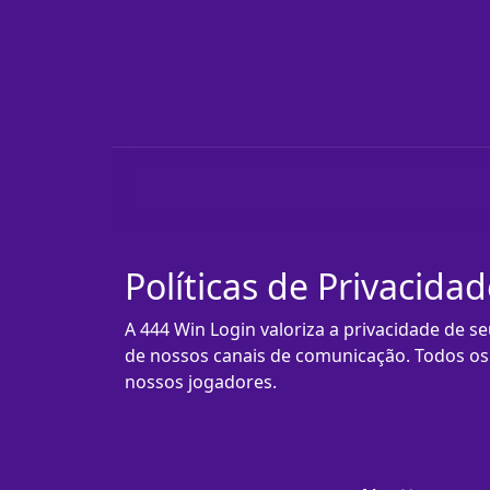
Políticas de Privacida
A 444 Win Login valoriza a privacidade de 
de nossos canais de comunicação. Todos os 
nossos jogadores.