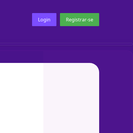
Login
Registrar-se