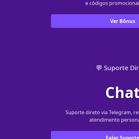
e códigos promocionai
Ver Bônus
💬 Suporte Di
Cha
Suporte direto via Telegram, r
atendimento persona
Falar Suport