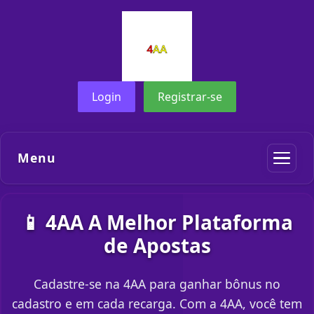
Login
Registrar-se
Menu
📱 4AA A Melhor Plataforma
de Apostas
Cadastre-se na 4AA para ganhar bônus no
cadastro e em cada recarga. Com a 4AA, você tem