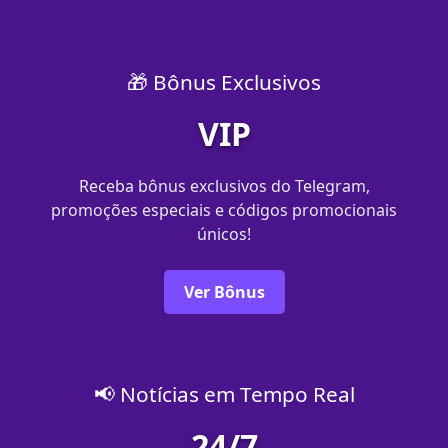
🎁 Bônus Exclusivos
VIP
Receba bônus exclusivos do Telegram,
promoções especiais e códigos promocionais
únicos!
Ver Bônus
📢 Notícias em Tempo Real
24/7