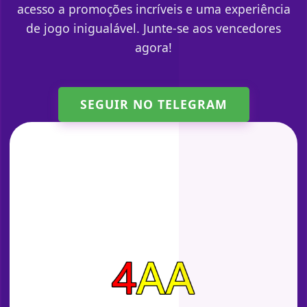
acesso a promoções incríveis e uma experiência
de jogo inigualável. Junte-se aos vencedores
agora!
SEGUIR NO TELEGRAM