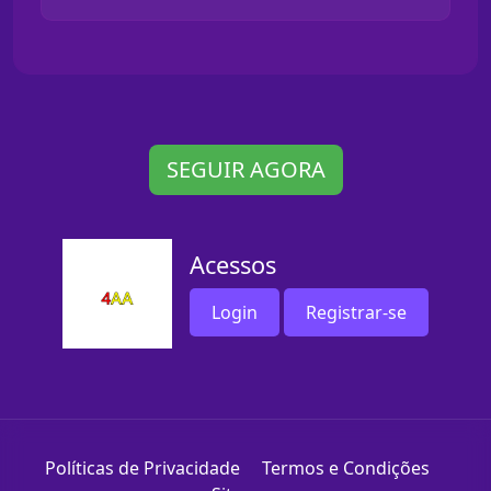
SEGUIR AGORA
Acessos
Login
Registrar-se
Políticas de Privacidade
Termos e Condições