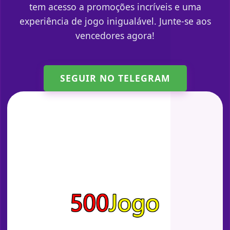
tem acesso a promoções incríveis e uma
experiência de jogo inigualável. Junte-se aos
vencedores agora!
SEGUIR NO TELEGRAM