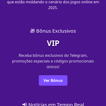
que estão moldando o cenário dos jogos online em
2025.
🎁 Bônus Exclusivos
VIP
Receba bônus exclusivos do Telegram,
promoções especiais e códigos promocionais
únicos!
Ver Bônus
📢 Notícias em Tempo Real