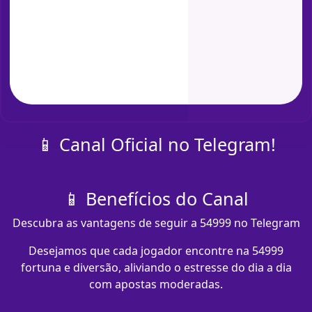
📱 Canal Oficial no Telegram!
📱 Benefícios do Canal
Descubra as vantagens de seguir a 54999 no Telegram
Desejamos que cada jogador encontre na 54999
fortuna e diversão, aliviando o estresse do dia a dia
com apostas moderadas.