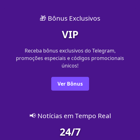
🎁 Bônus Exclusivos
VIP
Receba bônus exclusivos do Telegram,
promoções especiais e códigos promocionais
únicos!
Ver Bônus
📢 Notícias em Tempo Real
24/7