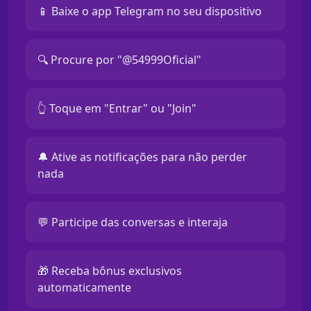
📱 Baixe o app Telegram no seu dispositivo
🔍 Procure por "@54999Oficial"
👆 Toque em "Entrar" ou "Join"
🔔 Ative as notificações para não perder
nada
💬 Participe das conversas e interaja
🎁 Receba bônus exclusivos
automaticamente