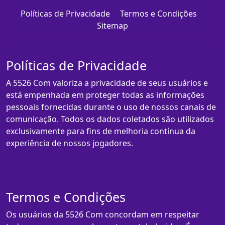
Políticas de Privacidade
Termos e Condições
Sitemap
Políticas de Privacidade
A 5526 Com valoriza a privacidade de seus usuários e
está empenhada em proteger todas as informações
pessoais fornecidas durante o uso de nossos canais de
comunicação. Todos os dados coletados são utilizados
exclusivamente para fins de melhoria contínua da
experiência de nossos jogadores.
Termos e Condições
Os usuários da 5526 Com concordam em respeitar