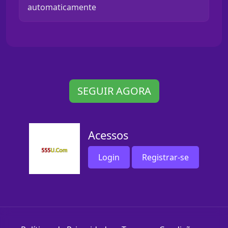
automaticamente
SEGUIR AGORA
Acessos
Login
Registrar-se