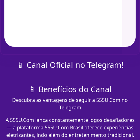
📱 Canal Oficial no Telegram!
📱 Benefícios do Canal
Descubra as vantagens de seguir a 555U.Com no
Telegram
A 555U.Com lança constantemente jogos desafiadores
— a plataforma 555U.Com Brasil oferece experiências
eletrizantes, indo além do entretenimento tradicional.