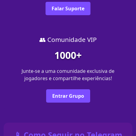
Falar Suporte
👥 Comunidade VIP
1000+
Junte-se a uma comunidade exclusiva de
jogadores e compartilhe experiências!
Entrar Grupo
📱 Como Seguir no Telegram