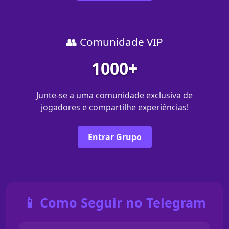
👥 Comunidade VIP
1000+
Junte-se a uma comunidade exclusiva de
jogadores e compartilhe experiências!
Entrar Grupo
📱 Como Seguir no Telegram