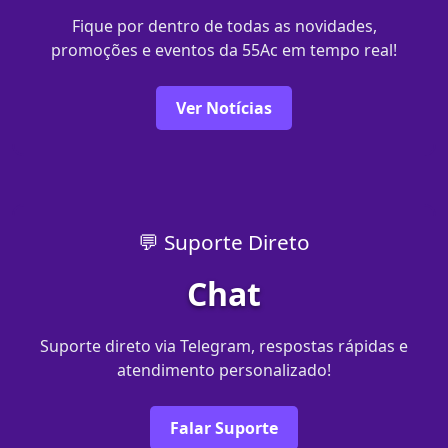
Fique por dentro de todas as novidades,
promoções e eventos da 55Ac em tempo real!
Ver Notícias
💬 Suporte Direto
Chat
Suporte direto via Telegram, respostas rápidas e
atendimento personalizado!
Falar Suporte