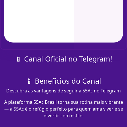
📱 Canal Oficial no Telegram!
📱 Benefícios do Canal
Descubra as vantagens de seguir a 55Ac no Telegram
A plataforma 55Ac Brasil torna sua rotina mais vibrante
— a 55Ac é o refúgio perfeito para quem ama viver e se
divertir com estilo.