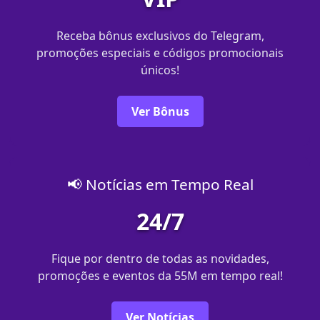
Receba bônus exclusivos do Telegram,
promoções especiais e códigos promocionais
únicos!
Ver Bônus
📢 Notícias em Tempo Real
24/7
Fique por dentro de todas as novidades,
promoções e eventos da 55M em tempo real!
Ver Notícias