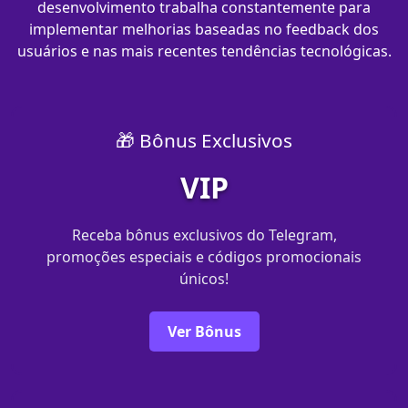
desenvolvimento trabalha constantemente para
implementar melhorias baseadas no feedback dos
usuários e nas mais recentes tendências tecnológicas.
🎁 Bônus Exclusivos
VIP
Receba bônus exclusivos do Telegram,
promoções especiais e códigos promocionais
únicos!
Ver Bônus