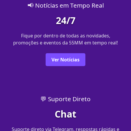
📢 Notícias em Tempo Real
24/7
Fique por dentro de todas as novidades,
promoções e eventos da 55MM em tempo real!
Ver Notícias
💬 Suporte Direto
Chat
Suporte direto via Telegram, respostas rápidas e