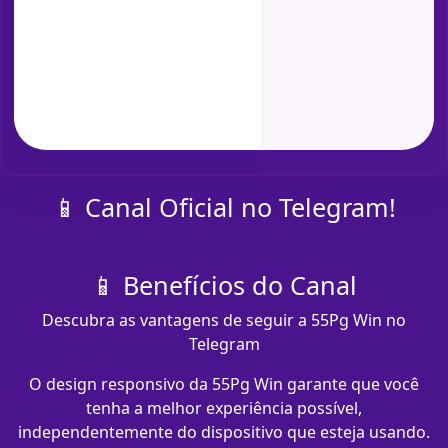
📱 Canal Oficial no Telegram!
📱 Benefícios do Canal
Descubra as vantagens de seguir a 55Pg Win no
Telegram
O design responsivo da 55Pg Win garante que você
tenha a melhor experiência possível,
independentemente do dispositivo que esteja usando.