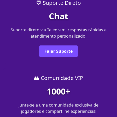
💬 Suporte Direto
Chat
Suporte direto via Telegram, respostas rápidas e
atendimento personalizado!
Falar Suporte
👥 Comunidade VIP
1000+
Junte-se a uma comunidade exclusiva de
jogadores e compartilhe experiências!