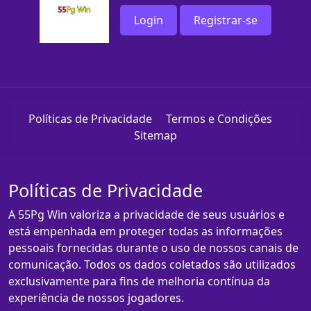
Login
Registrar-se
Políticas de Privacidade
Termos e Condições
Sitemap
Políticas de Privacidade
A 55Pg Win valoriza a privacidade de seus usuários e
está empenhada em proteger todas as informações
pessoais fornecidas durante o uso de nossos canais de
comunicação. Todos os dados coletados são utilizados
exclusivamente para fins de melhoria contínua da
experiência de nossos jogadores.