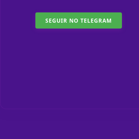
SEGUIR NO TELEGRAM