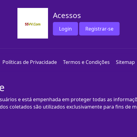
Acessos
Login
Registrar-se
Políticas de Privacidade
Termos e Condições
Sitemap
de
 usuários e está empenhada em proteger todas as informaçõ
os coletados são utilizados exclusivamente para fins de m