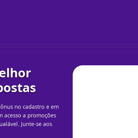
elhor
postas
bônus no cadastro e em
em acesso a promoções
ualável. Junte-se aos