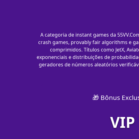
A categoria de instant games da 55VV.Co
crash games, provably fair algorithms e g
comprimidos. Títulos como JetX, Avi
exponenciais e distribuições de probabili
geradores de números aleatórios verificáv
🎁 Bônus Exclu
VIP