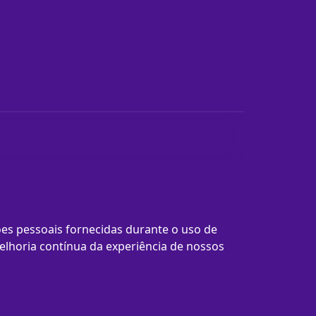
es pessoais fornecidas durante o uso de
elhoria contínua da experiência de nossos