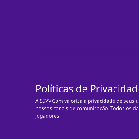
Políticas de Privacida
A 55VV.Com valoriza a privacidade de seus
nossos canais de comunicação. Todos os dad
jogadores.