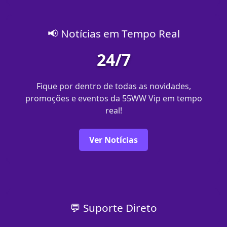
📢 Notícias em Tempo Real
24/7
Fique por dentro de todas as novidades,
promoções e eventos da 55WW Vip em tempo
real!
Ver Notícias
💬 Suporte Direto