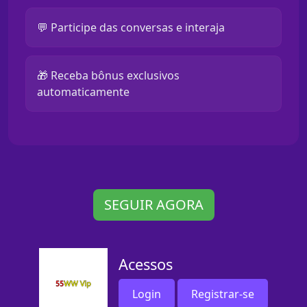
💬 Participe das conversas e interaja
🎁 Receba bônus exclusivos
automaticamente
SEGUIR AGORA
Acessos
Login
Registrar-se