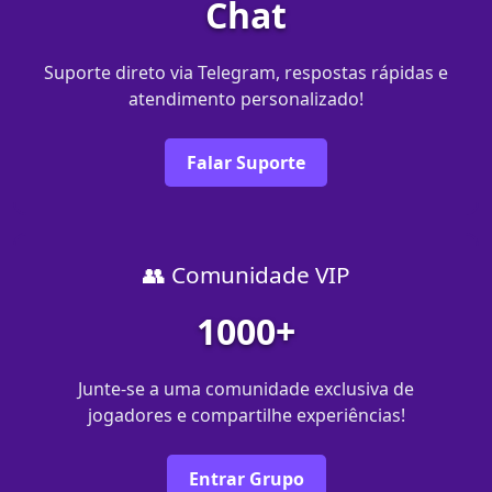
Chat
Suporte direto via Telegram, respostas rápidas e
atendimento personalizado!
Falar Suporte
👥 Comunidade VIP
1000+
Junte-se a uma comunidade exclusiva de
jogadores e compartilhe experiências!
Entrar Grupo