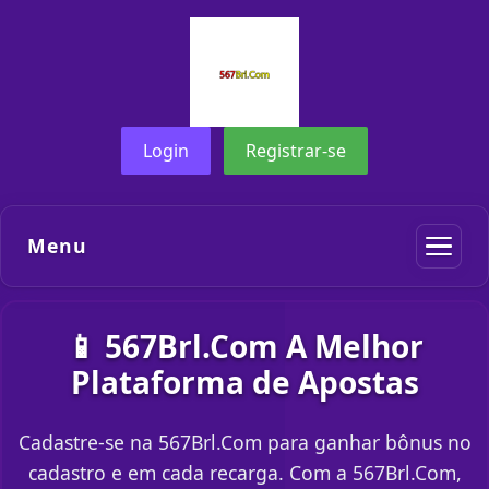
Login
Registrar-se
Menu
📱 567Brl.Com A Melhor
Plataforma de Apostas
Cadastre-se na 567Brl.Com para ganhar bônus no
cadastro e em cada recarga. Com a 567Brl.Com,