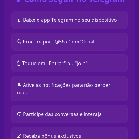
📱 Baixe o app Telegram no seu dispositivo
🔍 Procure por "@56R.ComOficial"
👆 Toque em "Entrar" ou "Join"
🔔 Ative as notificações para não perder
nada
💬 Participe das conversas e interaja
🎁 Receba bônus exclusivos