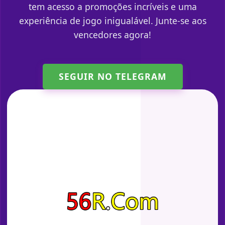
tem acesso a promoções incríveis e uma
experiência de jogo inigualável. Junte-se aos
vencedores agora!
SEGUIR NO TELEGRAM