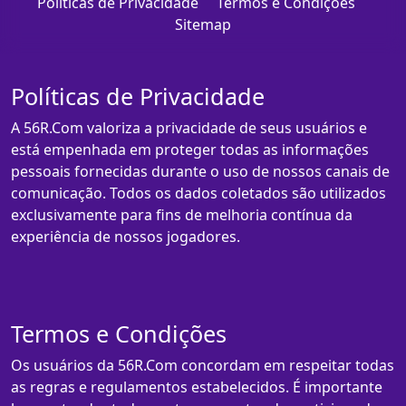
Políticas de Privacidade
Termos e Condições
Sitemap
Políticas de Privacidade
A 56R.Com valoriza a privacidade de seus usuários e
está empenhada em proteger todas as informações
pessoais fornecidas durante o uso de nossos canais de
comunicação. Todos os dados coletados são utilizados
exclusivamente para fins de melhoria contínua da
experiência de nossos jogadores.
Termos e Condições
Os usuários da 56R.Com concordam em respeitar todas
as regras e regulamentos estabelecidos. É importante