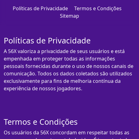
Políticas de Privacidade
Termos e Condições
Sitemap
Políticas de Privacidade
A 56X valoriza a privacidade de seus usuários e está
empenhada em proteger todas as informações
pessoais fornecidas durante o uso de nossos canais de
comunicação. Todos os dados coletados são utilizados
exclusivamente para fins de melhoria contínua da
experiência de nossos jogadores.
Termos e Condições
Os usuários da 56X concordam em respeitar todas as