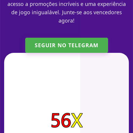
acesso a promoções incríveis e uma experiência
de jogo inigualável. Junte-se aos vencedores
agora!
SEGUIR NO TELEGRAM