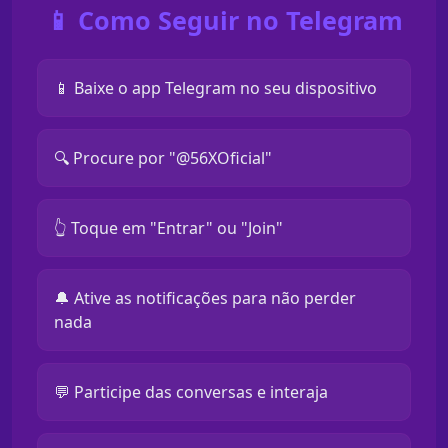
📱 Como Seguir no Telegram
📱 Baixe o app Telegram no seu dispositivo
🔍 Procure por "@56XOficial"
👆 Toque em "Entrar" ou "Join"
🔔 Ative as notificações para não perder
nada
💬 Participe das conversas e interaja