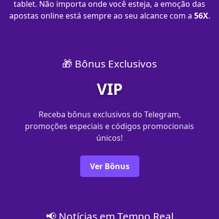
tablet. Não importa onde você esteja, a emoção das
apostas online está sempre ao seu alcance com a
56X
.
🎁 Bônus Exclusivos
VIP
Receba bônus exclusivos do Telegram,
promoções especiais e códigos promocionais
únicos!
Ver Bônus
📢 Notícias em Tempo Real