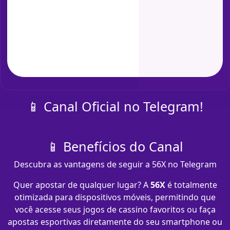
📱 Canal Oficial no Telegram!
📱 Benefícios do Canal
Descubra as vantagens de seguir a 56X no Telegram
Quer apostar de qualquer lugar? A
56X
é totalmente
otimizada para dispositivos móveis, permitindo que
você acesse seus jogos de cassino favoritos ou faça
apostas esportivas diretamente do seu smartphone ou