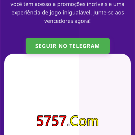
você tem acesso a promoções incríveis e uma
experiência de jogo inigualável. Junte-se aos
vencedores agora!
SEGUIR NO TELEGRAM