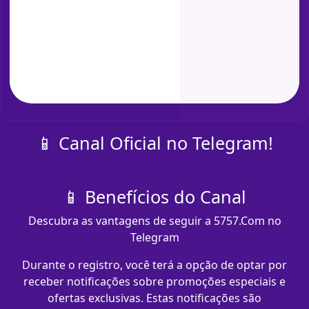
📱 Canal Oficial no Telegram!
📱 Benefícios do Canal
Descubra as vantagens de seguir a 5757.Com no
Telegram
Durante o registro, você terá a opção de optar por
receber notificações sobre promoções especiais e
ofertas exclusivas. Estas notificações são