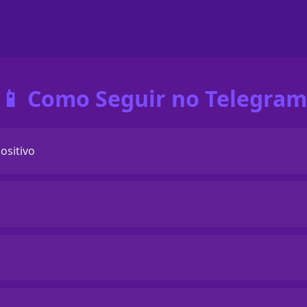
📱 Como Seguir no Telegram
ositivo