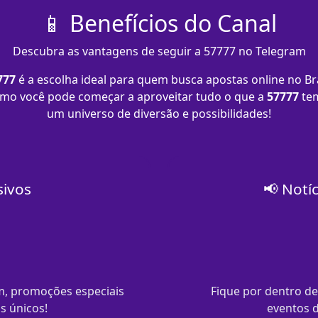
📱 Benefícios do Canal
Descubra as vantagens de seguir a 57777 no Telegram
777
é a escolha ideal para quem busca apostas online no Bra
omo você pode começar a aproveitar tudo o que a
57777
tem
um universo de diversão e possibilidades!
sivos
📢 Notí
m, promoções especiais
Fique por dentro d
s únicos!
eventos 