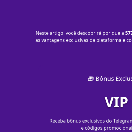
Neste artigo, você descobrirá por que a
57
as vantagens exclusivas da plataforma e c
🎁 Bônus Exclu
VIP
Receba bônus exclusivos do Telegra
e códigos promocionai