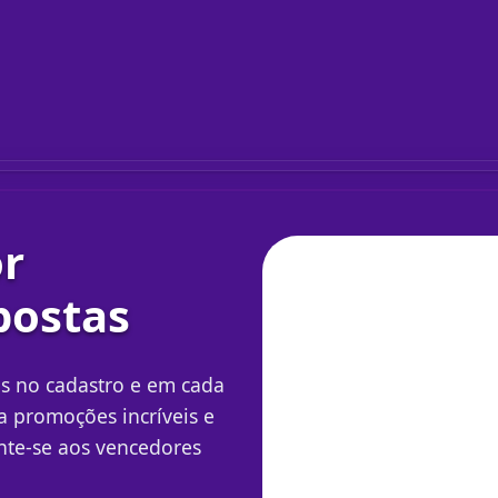
or
postas
s no cadastro e em cada
a promoções incríveis e
unte-se aos vencedores