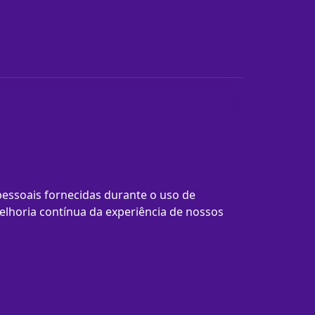
pessoais fornecidas durante o uso de
elhoria contínua da experiência de nossos