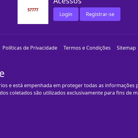
Acessos
Login
Registrar-se
Políticas de Privacidade
Termos e Condições
Sitemap
de
ários e está empenhada em proteger todas as informações 
os coletados são utilizados exclusivamente para fins de m