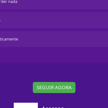
erder nada
a
aticamente
SEGUIR AGORA