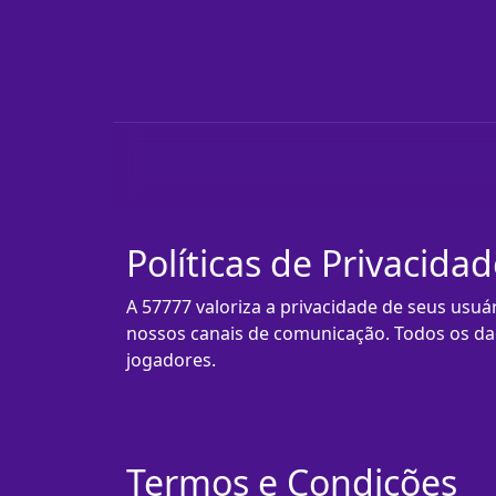
Políticas de Privacida
A 57777 valoriza a privacidade de seus usu
nossos canais de comunicação. Todos os dad
jogadores.
Termos e Condições