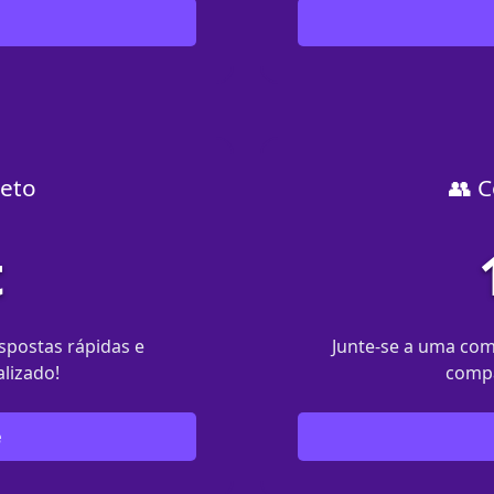
reto
👥 
t
espostas rápidas e
Junte-se a uma com
lizado!
compa
e