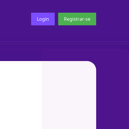
Login
Registrar-se