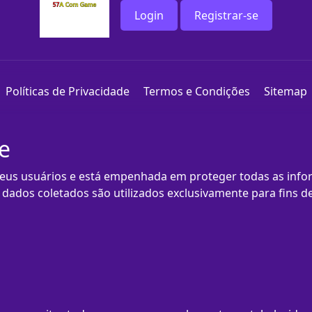
Login
Registrar-se
Políticas de Privacidade
Termos e Condições
Sitemap
de
seus usuários e está empenhada em proteger todas as info
dados coletados são utilizados exclusivamente para fins d