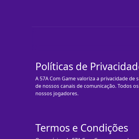
Políticas de Privacida
A 57A Com Game valoriza a privacidade de 
de nossos canais de comunicação. Todos os 
nossos jogadores.
Termos e Condições