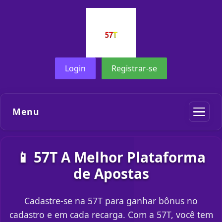
Login
Registrar-se
Menu
📱 57T A Melhor Plataforma
de Apostas
Cadastre-se na 57T para ganhar bônus no
cadastro e em cada recarga. Com a 57T, você tem