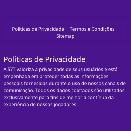
Políticas de Privacidade
Termos e Condições
Sitemap
Políticas de Privacidade
A 57T valoriza a privacidade de seus usuários e está
empenhada em proteger todas as informações
pessoais fornecidas durante o uso de nossos canais de
comunicação. Todos os dados coletados são utilizados
exclusivamente para fins de melhoria contínua da
experiência de nossos jogadores.