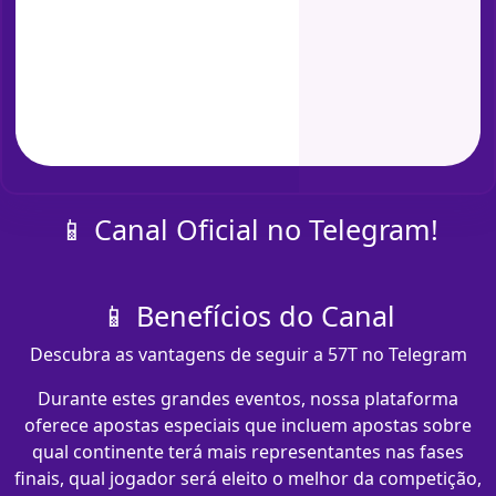
📱 Canal Oficial no Telegram!
📱 Benefícios do Canal
Descubra as vantagens de seguir a 57T no Telegram
Durante estes grandes eventos, nossa plataforma
oferece apostas especiais que incluem apostas sobre
qual continente terá mais representantes nas fases
finais, qual jogador será eleito o melhor da competição,