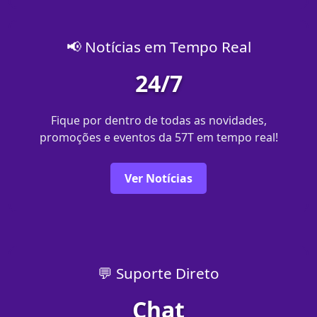
📢 Notícias em Tempo Real
24/7
Fique por dentro de todas as novidades,
promoções e eventos da 57T em tempo real!
Ver Notícias
💬 Suporte Direto
Chat