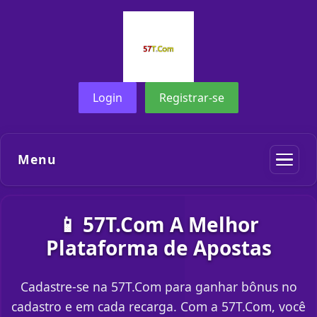
Login
Registrar-se
Menu
📱 57T.Com A Melhor
Plataforma de Apostas
Cadastre-se na 57T.Com para ganhar bônus no
cadastro e em cada recarga. Com a 57T.Com, você