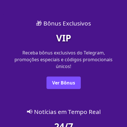
🎁 Bônus Exclusivos
VIP
Receba bônus exclusivos do Telegram,
promoções especiais e códigos promocionais
únicos!
Ver Bônus
📢 Notícias em Tempo Real
24/7