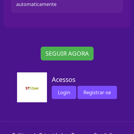
automaticamente
SEGUIR AGORA
Acessos
Login
Registrar-se