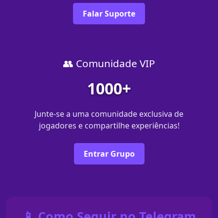
Falar Suporte
👥 Comunidade VIP
1000+
Junte-se a uma comunidade exclusiva de
jogadores e compartilhe experiências!
Entrar Grupo
📱 Como Seguir no Telegram