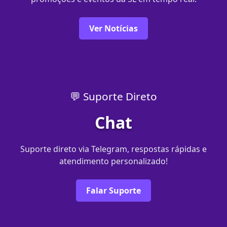
Ver Notícias
💬 Suporte Direto
Chat
Suporte direto via Telegram, respostas rápidas e
atendimento personalizado!
Falar Suporte