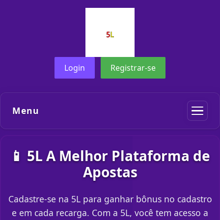
Login
Registrar-se
Menu
📱 5L A Melhor Plataforma de
Apostas
Cadastre-se na 5L para ganhar bônus no cadastro
e em cada recarga. Com a 5L, você tem acesso a