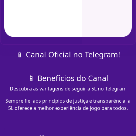
📱 Canal Oficial no Telegram!
📱 Benefícios do Canal
Descubra as vantagens de seguir a 5L no Telegram
Sempre fiel aos princípios de justiça e transparência, a
5L oferece a melhor experiência de jogo para todos.