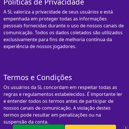
Políticas de Privacidade
A 5L valoriza a privacidade de seus usuários e está
empenhada em proteger todas as informações
pessoais fornecidas durante o uso de nossos canais de
comunicação. Todos os dados coletados são utilizados
exclusivamente para fins de melhoria contínua da
experiência de nossos jogadores.
Termos e Condições
Os usuários da 5L concordam em respeitar todas as
regras e regulamentos estabelecidos. É importante ler
e entender todos os termos antes de participar de
nossos canais de comunicação. A violação destes
termos pode resultar em penalizações ou na
suspensão da conta.
X