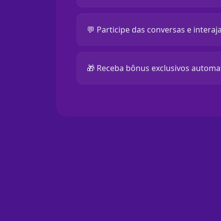
💬 Participe das conversas e interaj
🎁 Receba bônus exclusivos autom