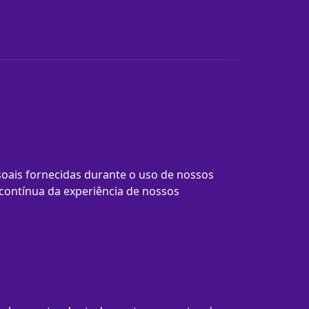
soais fornecidas durante o uso de nossos
 contínua da experiência de nossos