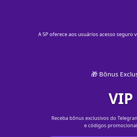
A 5P oferece aos usuários acesso seguro vi
🎁 Bônus Exclu
VIP
Receba bônus exclusivos do Telegra
e códigos promocionai