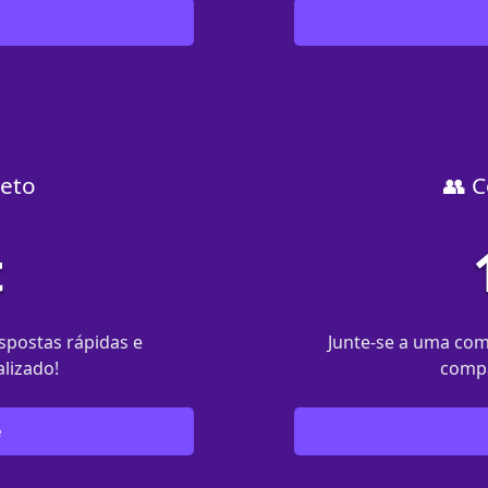
reto
👥 
t
espostas rápidas e
Junte-se a uma com
lizado!
compa
e