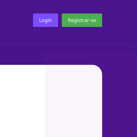
Login
Registrar-se