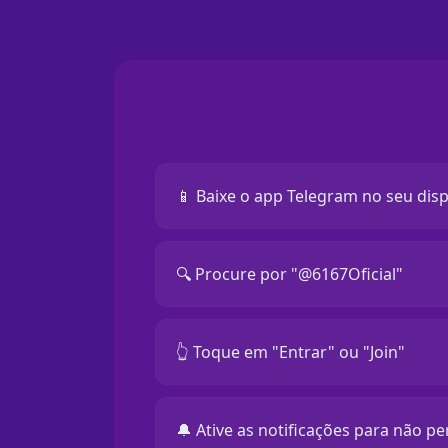
📱 Baixe o app Telegram no seu disp
🔍 Procure por "@6167Oficial"
👆 Toque em "Entrar" ou "Join"
🔔 Ative as notificações para não p