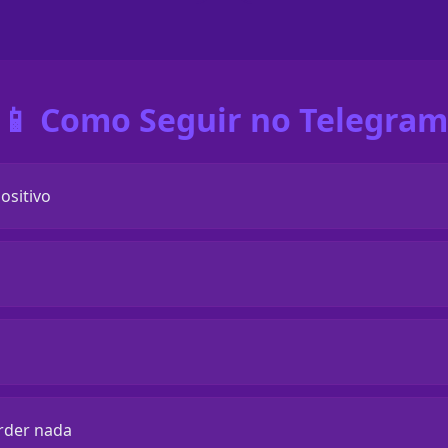
📱 Como Seguir no Telegram
ositivo
erder nada