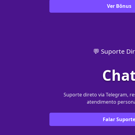
Ver Bônus
💬 Suporte Di
Cha
Suporte direto via Telegram, r
atendimento persona
Falar Suport