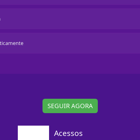
a
aticamente
SEGUIR AGORA
Acessos