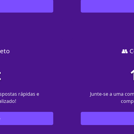
reto
👥 
t
espostas rápidas e
Junte-se a uma com
lizado!
compa
e