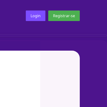
Login
Registrar-se