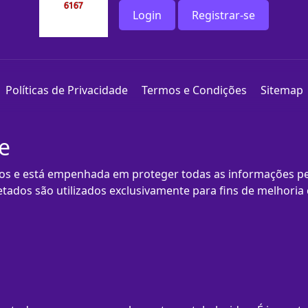
Login
Registrar-se
Políticas de Privacidade
Termos e Condições
Sitemap
de
rios e está empenhada em proteger todas as informações p
tados são utilizados exclusivamente para fins de melhoria