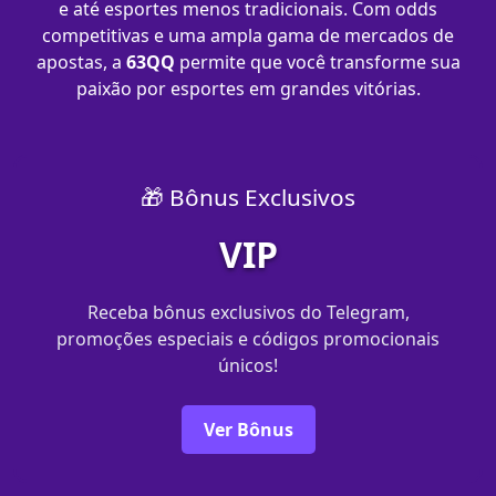
e até esportes menos tradicionais. Com odds
competitivas e uma ampla gama de mercados de
apostas, a
63QQ
permite que você transforme sua
paixão por esportes em grandes vitórias.
🎁 Bônus Exclusivos
VIP
Receba bônus exclusivos do Telegram,
promoções especiais e códigos promocionais
únicos!
Ver Bônus