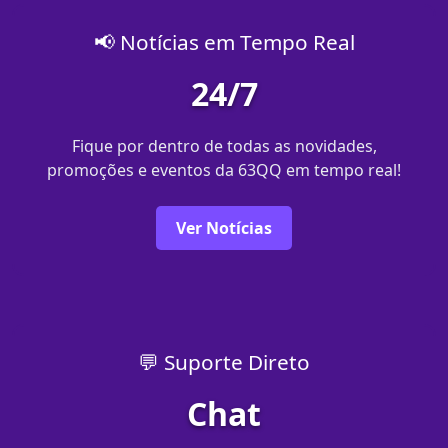
📢 Notícias em Tempo Real
24/7
Fique por dentro de todas as novidades,
promoções e eventos da 63QQ em tempo real!
Ver Notícias
💬 Suporte Direto
Chat