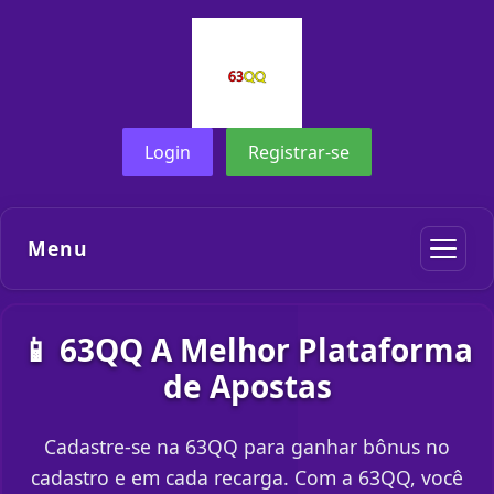
Login
Registrar-se
Menu
📱 63QQ A Melhor Plataforma
de Apostas
Cadastre-se na 63QQ para ganhar bônus no
cadastro e em cada recarga. Com a 63QQ, você