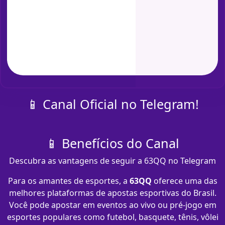
📱 Canal Oficial no Telegram!
📱 Benefícios do Canal
Descubra as vantagens de seguir a 63QQ no Telegram
Para os amantes de esportes, a
63QQ
oferece uma das
melhores plataformas de apostas esportivas do Brasil.
Você pode apostar em eventos ao vivo ou pré-jogo em
esportes populares como futebol, basquete, tênis, vôlei